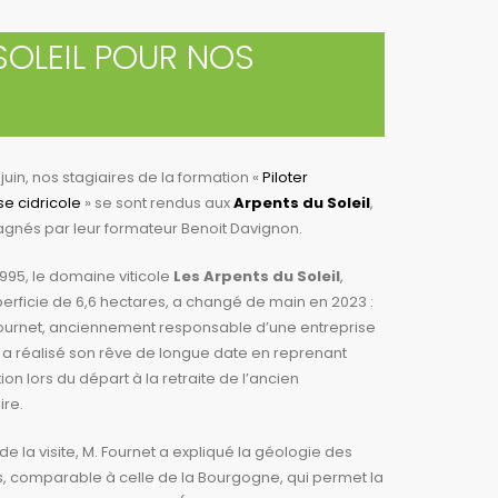
 SOLEIL POUR NOS
 juin, nos stagiaires de la formation «
Piloter
se cidricole
» se sont rendus aux
Arpents du Soleil
,
nés par leur formateur Benoit Davignon.
995, le domaine viticole
Les Arpents du Soleil
,
erficie de 6,6 hectares, a changé de main en 2023 :
Fournet, anciennement responsable d’une entreprise
, a réalisé son rêve de longue date en reprenant
tion lors du départ à la retraite de l’ancien
ire.
de la visite, M. Fournet a expliqué la géologie des
, comparable à celle de la Bourgogne, qui permet la