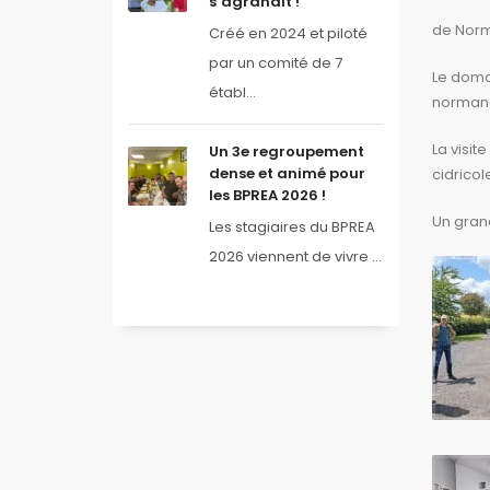
s’agrandit !
de Norma
Créé en 2024 et piloté
par un comité de 7
Le doma
établ...
normand.
La visit
Un 3e regroupement
dense et animé pour
cidricol
les BPREA 2026 !
Un grand
Les stagiaires du BPREA
2026 viennent de vivre ...