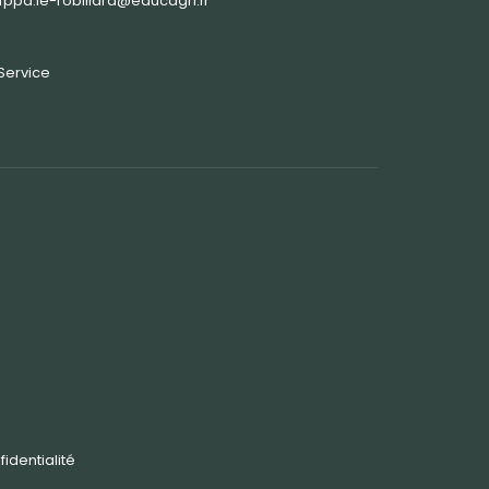
: cfppa.le-robillard@educagri.fr
Service
fidentialité