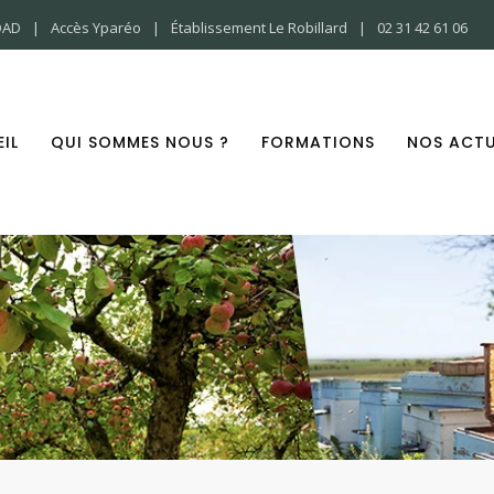
OAD
Accès Yparéo
Établissement Le Robillard
02 31 42 61 06
IL
QUI SOMMES NOUS ?
FORMATIONS
NOS ACTU