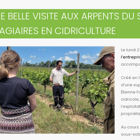
E BELLE VISITE AUX ARPENTS DU
AGIAIRES EN CIDRICULTURE
Le lundi 2
l’entrepri
accompag
Créé en 1
d’une sup
Étienne 
cidricole
l’exploita
propriéta
Au cours 
sous-sols